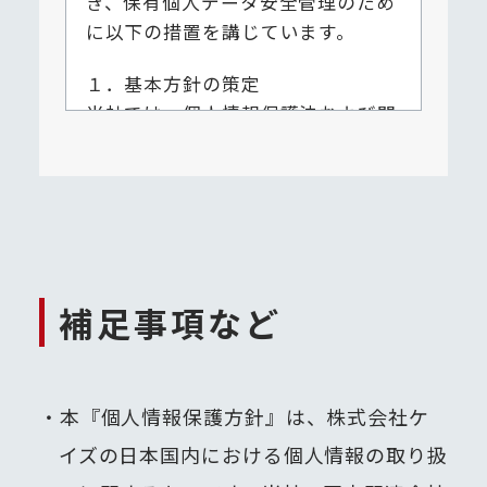
き、保有個人データ安全管理のため
に以下の措置を講じています。
１．基本方針の策定
当社では、個人情報保護法および関
係法令を遵守し、個人情報を適正に
取扱うことについて「個人情報保護
方針」を策定し、公表しておりま
す。
２．個人データの取扱いに係る規律
補足事項など
の整備
「個人情報保護方針」に基づき、個
人情報の取扱いに係る基本事項を定
めた規定を策定し、個人データの安
本『個人情報保護方針』は、株式会社ケ
全管理のために講じるべき必要かつ
イズの日本国内における個人情報の取り扱
適切な措置について定めています。