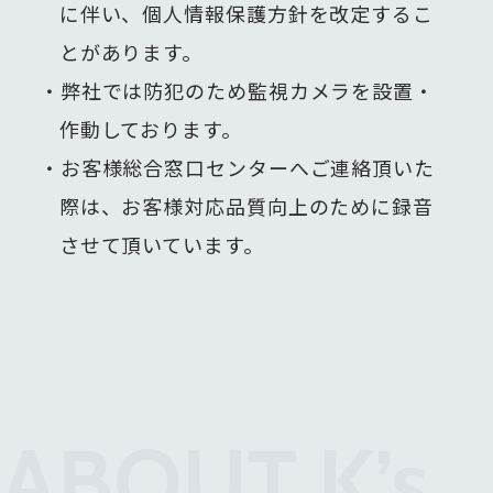
密保持に関する事項を就業規則に盛
に伴い、個人情報保護方針を改定するこ
り込むとともに、従業者とは入社時
とがあります。
に機密保持契約書を締結していま
弊社では防犯のため監視カメラを設置・
す。
作動しております。
５．物理的安全管理措置
お客様総合窓口センターへご連絡頂いた
個人データを取り扱う区域におい
て、従業者の入退室管理を行うとと
際は、お客様対応品質向上のために録音
もに、権限を有しない者による個人
させて頂いています。
データの閲覧を防止しています。ま
た、個人データを取り扱う機器、電
子媒体及び書類等の盗難又は紛失等
を防止するための措置を講じていま
す。
６．技術的安全管理措置
ABOUT K’s
アクセス制御を実施して、担当者及
び取り扱う個人情報データベース等