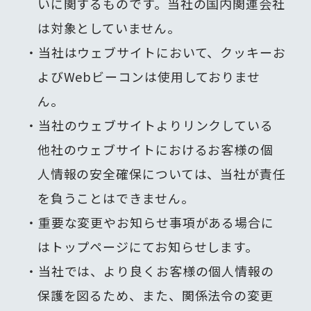
いに関するものです。当社の国内関連会社
３．組織的安全管理措置
は対象としていません。
個人データの取扱いに関する責任者
当社はウェブサイトにおいて、クッキーお
を設置するとともに、個人データを
取り扱う従業者及び当該従業者が取
よびWebビーコンは使用しておりませ
り扱う個人データの範囲を明確に
ん。
し、法や取扱規程への違反又は兆候
当社のウェブサイトよりリンクしている
を把握した場合の報告連絡体制を整
備しています。また、個人データの
他社のウェブサイトにおけるお客様の個
取扱状況について、定期的に自己点
人情報の安全確保については、当社が責任
検を行うとともに、内部監査を実施
を負うことはできません。
しています。
重要な変更やお知らせ事項がある場合に
４．人的安全管理措置
はトップページにてお知らせします。
個人データの取扱いに関して、従業
当社では、より良くお客様の個人情報の
者に定期的な研修を実施していま
す。また、個人データについての秘
保護を図るため、また、関係法令の変更