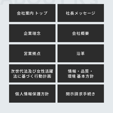
の範囲を限定しています。また、個
会社案内 トップ
社長メッセージ
人データを取り扱う情報システムを
外部からの不正アクセスや不正ソフ
トウェアから保護する仕組みを導入
企業理念
会社概要
しています。
７．外的環境の把握
個人データを外国にある第三者に提
営業拠点
沿革
供する場合は、個人データを保管し
ている国における個人情報の保護に
次世代法及び女性活躍
情報・品質・
関する制度を把握した上で安全管理
法に
基づく行動計画
環境 基本方針
措置を実施します。
個人情報保護方針
開示請求手続き