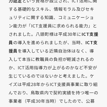
力認定
という資格が設立され、ICT活用に関
する基礎的なスキル、情報モラル及びセキ
ュリティに関する知識、コミュニケーショ
ン能力が「ICT支援員に求められる能力」と
されました。八頭町様は平成
30
年に
ICT支援
員
の導入を進められましたが、当時、
ICT支
援員
を導入している近隣自治体はなく、導
入して本当に教職員の負担が軽減されるの
か、ICT活用指導力が上がるのかなど不安が
生じているのではないかと考えました。ケ
イズは平成
28
年からICT支援員事業に取り組
んでおり、鳥取県内で契約実績を持つ唯一の
事業者（平成
30
年当時）でしたので、公募