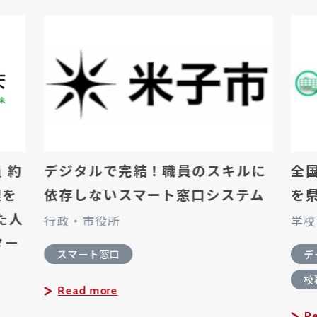
デジタルで完結！職員のスキルに
全国初 統
依存しないスマート窓口システム
を県内全小中
行政・市役所
学校
スマート窓口
データセンター（
校務支援
Read more
Read more